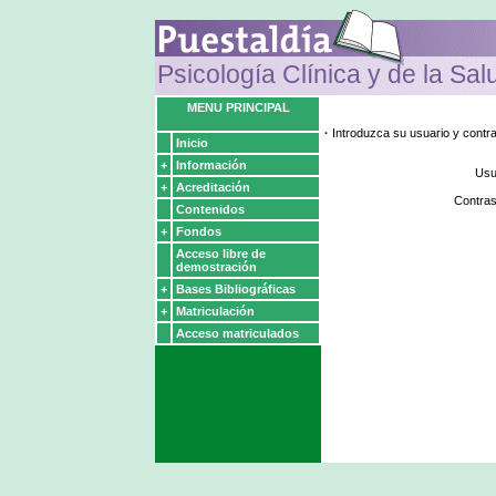
Psicología Clínica y de la Sal
MENU PRINCIPAL
·
Introduzca su usuario y contr
Inicio
+
Información
Usu
+
Acreditación
Contra
Contenidos
+
Fondos
Acceso libre de
demostración
+
Bases Bibliográficas
+
Matriculación
Acceso matriculados