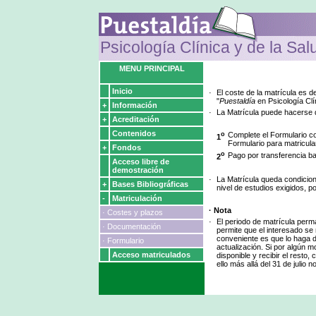
Psicología Clínica y de la Sal
MENU PRINCIPAL
Inicio
·
El coste de la matrícula es 
"
Puestaldía
en Psicología Clín
+
Información
·
La Matrícula puede hacerse d
+
Acreditación
Contenidos
o
Complete el Formulario c
1
Formulario para matricula
+
Fondos
o
Pago por transferencia ba
2
Acceso libre de
demostración
·
La Matrícula queda condicion
+
Bases Bibliográficas
nivel de estudios exigidos, p
-
Matriculación
· Nota
· Costes y plazos
·
El periodo de matrícula perm
· Documentación
permite que el interesado s
conveniente es que lo haga de
· Formulario
actualización. Si por algún m
Acceso matriculados
disponible y recibir el resto
ello más allá del 31 de julio 