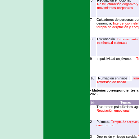
6
Regulación emocional
.
Restructuración cognitiva y
movimientos corporales
7
Cuidadores de personas co
demencia
Intervención tele
.
terapia de acrptación y co
8
Excoriación.
Entrenamiento
conductual mejorado
9
Impulsividad en jóvenes.
T
10
Rumiación en niños.
Tera
reversión de hábito
· Materias correspondientes a
2025
o
Temas
N
1
Trastornos psiquiátricos ag
Regulación emocional
2
Psicosis
.
Terapia de aceptac
compromiso
3
Depresión y riesgo suicida
.