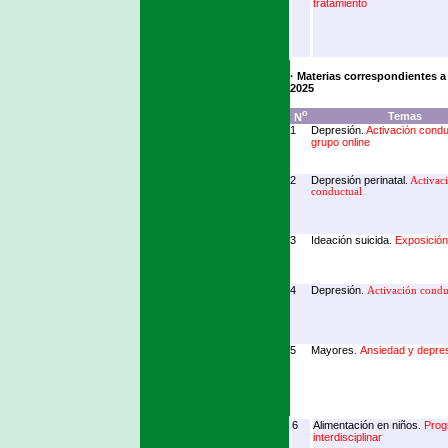
tratamiento
· Materias correspondientes a
2025
o
Temas
N
1
Depresión.
Activación condu
grupo online
2
Depresión perinatal
.
Activac
conductual
3
Ideación suicida
Exposición
.
4
Depresión
.
Activación condu
5
Mayores
Ansiedad y depre
.
6
Alimentación en niños
Prog
.
interdisciplinar