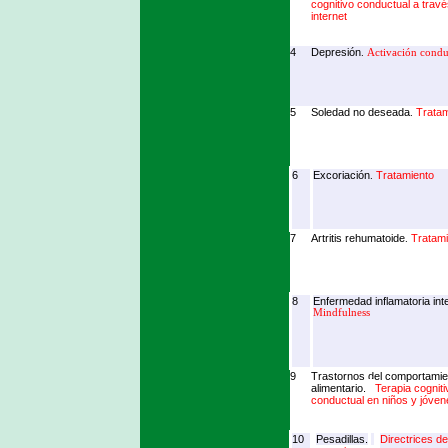
cognitivo conductual a trav
internet
4
Depresión
.
Activación condu
5
Soledad no deseada
Tratam
.
6
Excoriación
Tratamiento
.
7
Artritis rehumatoide
Tratami
.
8
Enfermedad inflamatoria inte
Mindfulness
9
Trastornos del comportamie
alimentario.
Terapia cogniti
conductual en niños y jóven
10
Pesadillas.
Directrices de