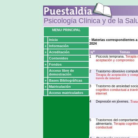
Psicología Clínica y de la Sal
MENU PRINCIPAL
Inicio
· Materias correspondientes a 
2024
+
Información
o
+
Acreditación
Temas
N
1
Psicosis temprana.
Terapia 
Contenidos
aceptación y compromiso
+
Fondos
Acceso libre de
2
Trastorno obsesivo compul
demostración
Terapia de aceptación y com
través de internet
+
Bases Bibliográficas
3
Trastorno de ansiedad socia
+
Matriculación
cognitivo conductual a trav
Acceso matriculados
internet
4
Depresión en jóvenes
.
Trat
5
Trastornos del comportamie
alimentario
Terapia cognitiv
.
conductual