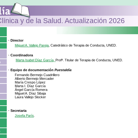
línica y de la Salud. Actualización 2026
· Director
Miguel A. Vallejo Pareja
, Catedrático de Terapia de Conducta, UNED.
· Coordinadora
Marta Isabel Díaz García,
Profª. Titular de Terapia de Conducta, UNED.
a
· Equipo de documentación
Puestaldía
Fernando Bermejo Cuadrillero
Alberto Bermejo Mercader
María Crespo López
Marta I. Díaz García
Ángel García Romera
Miguel A. Díaz Sibaja
Laura Vallejo Slocker
· Secretaria
Josefa París
.
s