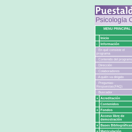
Psicología C
MENU PRINCIPAL
Inicio
-
Información
· En qué consiste el
programa
· Contenido del program
· Dirección
· Colaboradores
· A quién va dirigido
· Preguntas-
Respuestas(FAQ)
· Buscador
+
Acreditación
Contenidos
+
Fondos
Acceso libre de
demostración
+
Bases Bibliográfica
+
Matriculación